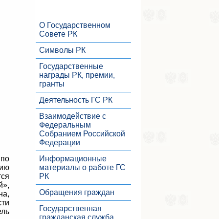
О Государственном
Совете РК
Символы РК
Государственные
награды РК, премии,
гранты
Деятельность ГС РК
Взаимодействие с
Федеральным
Собранием Российской
Федерации
 по
Информационные
нию
материалы о работе ГС
тся
РК
»,
Обращения граждан
а,
сти
Государственная
ель
гражданская служба