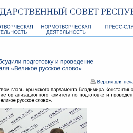
ОТВОРЧЕСКАЯ
НОРМОТВОРЧЕСКАЯ
ПРЕСС-СЛ
ТЕЛЬНОСТЬ
ДЕЯТЕЛЬНОСТЬ
роекты
Нормативные правовые и иные акты ГС 
Анонсы
Республики Крым
Повестки дня
Лента новостей
бсудили подготовку и проведение
Aкты Президиума ГС РК
Фотогалерея
ля «Великое русское слово»
рупционная экспертиза
Проекты нормативных правовых и иных а
Аккредитация 
РК
Версия для печ
имая антикоррупционная экспертиза
Контакты пресс
ством главы крымского парламента Владимира Константин
ация
ние организационного комитета по подготовке и проведе
ликое русское слово».
конодательного процесса в РК
ка законотворчества