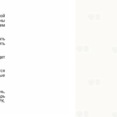
кой
ены
Тем
ть
ить
дет
тся
ные
нь,
арь
РК.