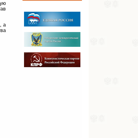
ную
тав
, а
тва