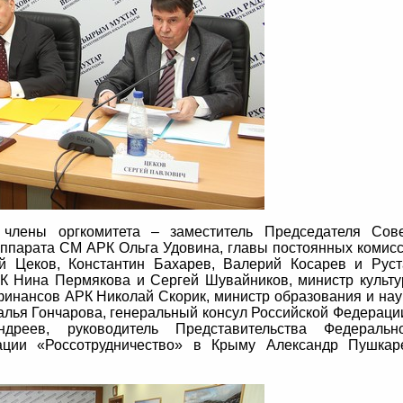
 члены оргкомитета – заместитель Председателя Сов
аппарата СМ АРК Ольга Удовина, главы постоянных комис
й Цеков, Константин Бахарев, Валерий Косарев и Рус
К Нина Пермякова и Сергей Шувайников, министр культ
инансов АРК Николай Скорик, министр образования и нау
лья Гончарова, генеральный консул Российской Федераци
реев, руководитель Представительства Федерально
ации «Россотрудничество» в Крыму Александр Пушкар