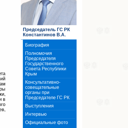
Председатель ГС РК
Константинов В.А.
Биография
Полномочия
Председателя
Государственного
Совета Республики
ета
Крым
сий
Консультативно-
там
совещательные
уры
органы при
ки,
Председателе ГС РК
и в
го
Выступления
ев,
Интервью
Официальные фото