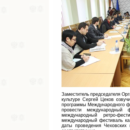
Заместитель председателя Орг
культуре Сергей Цеков озву
программы Международного фес
провести международный ф
международный ретро-фест
международный фестиваль каз
даты проведения Чеховских 