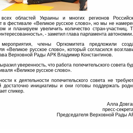
и всех областей Украины и многих регионов Российс
т в фестивале «Великое русское слово», но мы не намер
том и планируем увеличить количество стран-участниц. 
аинтересованность», - заметил глава парламента автономии.
мероприятия, члены Оргкомитета предложили созда
ля «Великое русское слово», который согласился возглав
лава Верховной Рады АРК Владимир Константинов.
разил уверенность, что работа попечительского совета бу
иваля «Великое русское слово».
ости к деятельности попечительского совета не требую
й достаточно инициативы и они готовы поддержать род
тает спикер.
Алла Довга
пресс-секрет
Председателя Верховной Рады А