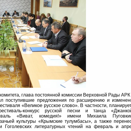
комитета, глава постоянной комиссии Верховной Рады АРК
чил поступившие предложения по расширению и измене
тиваля «Великое русское слово». В частности, планируе
естиваль-конкурс русской песни и танца «Джанкой
иваль «Виват, комедия!» имени Михаила Пуговкин
ачьей культуры «Крымские тулумбасы», а также перене
и Гоголевских литературных чтений на февраль и апр