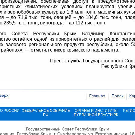
опроизводителей, обеспечивая доступ к предусмотренн
риятных климатических условиях планируется увелич
 и зернобобовых культур до 1,6 млн тонн, масличных куль
ля – до 71,9 тыс. тонн, овощей – до 184,6 тыс. тонн, пло
 235,5 тыс. тонн, винограда – до 112 тыс. тонн.
нного Совета Республики Крым Владимир Константин
йство остаётся одной из приоритетных отраслей для регио
% валового регионального продукта республики, около 
 районах», — отметил спикер крымского парламента.
Пресс-служба Государственного Сов
Республики К
верх
Главная
Поиск
Ка
ВО РОССИИ
ФЕДЕРАЛЬНОЕ СОБРАНИЕ
ОРГАНЫ И ИНСТИТУТЫ
РЕГИ
РФ
ПУБЛИЧНОЙ ВЛАСТИ РК
Государственный Совет Республики Крым
ерация, Республика Крым, г. Симферополь, ул. Екатерининская, 18,