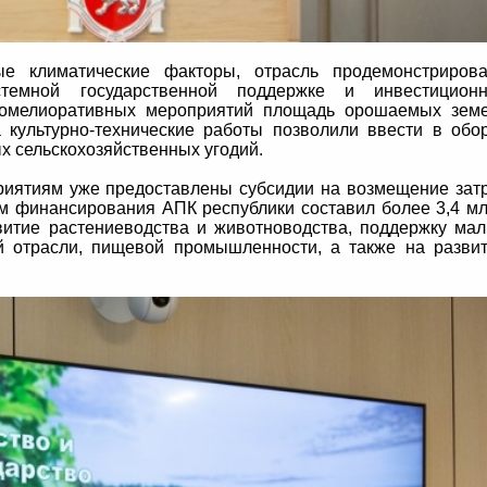
ые климатические факторы, отрасль продемонстриров
стемной государственной поддержке и инвестицион
идромелиоративных мероприятий площадь орошаемых зем
а культурно-технические работы позволили ввести в обо
х сельскохозяйственных угодий.
риятиям уже предоставлены субсидии на возмещение зат
м финансирования АПК республики составил более 3,4 м
витие растениеводства и животноводства, поддержку ма
й отрасли, пищевой промышленности, а также на разви