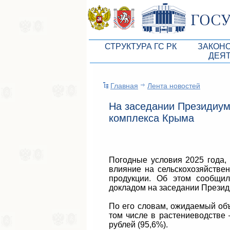
СТРУКТУРА ГС РК
ЗАКОН
ДЕЯ
Руководство ГС РК
Законоп
Главная
Лента новостей
Президиум ГС РК
Бюджет 
На заседании Президиум
Депутатский корпус
Законы
комплекса Крыма
Комитеты ГС РК
Антикор
Депутатские фракции ГС РК
Независ
Погодные условия 2025 года, 
Аппарат ГС РК
Информ
влияние на сельскохозяйстве
продукции. Об этом сообщил
Советники Председателя ГС РК
Схема за
докладом на заседании Презид
Управление делами ГС РК
Статисти
По его словам, ожидаемый объ
том числе в растениеводстве 
Поиск депутата по округу
рублей (95,6%).