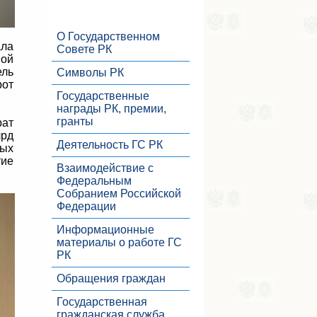
О Государственном
ала
Совете РК
ной
ель
Символы РК
рот
Государственные
награды РК, премии,
гранты
рат
лрд
Деятельность ГС РК
лых
тие
Взаимодействие с
Федеральным
Собранием Российской
Федерации
Информационные
материалы о работе ГС
РК
Обращения граждан
Государственная
гражданская служба