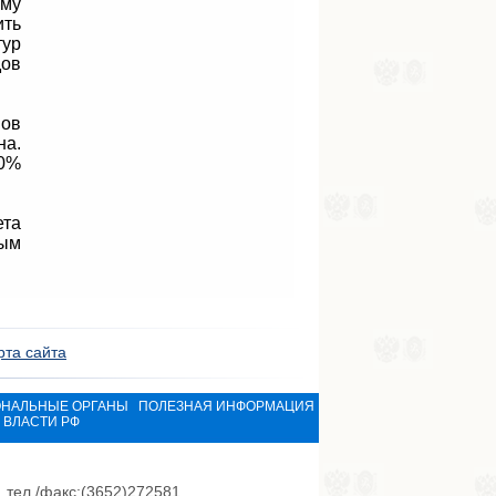
ому
ить
тур
дов
ов
на.
50%
ета
рым
рта сайта
ОНАЛЬНЫЕ ОРГАНЫ
ПОЛЕЗНАЯ ИНФОРМАЦИЯ
ВЛАСТИ РФ
 тел./факс:(3652)272581