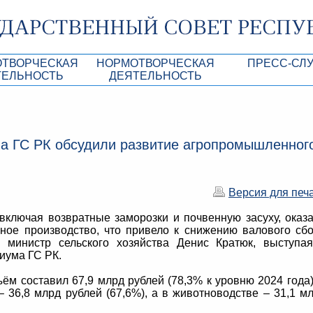
ОТВОРЧЕСКАЯ
НОРМОТВОРЧЕСКАЯ
ПРЕСС-СЛ
ТЕЛЬНОСТЬ
ДЕЯТЕЛЬНОСТЬ
роекты
Нормативные правовые и иные акты ГС 
Анонсы
Республики Крым
Повестки дня
Лента новостей
а ГС РК обсудили развитие агропромышленног
Aкты Президиума ГС РК
Фотогалерея
рупционная экспертиза
Проекты нормативных правовых и иных а
Аккредитация 
РК
Версия для печ
имая антикоррупционная экспертиза
Контакты пресс
включая возвратные заморозки и почвенную засуху, оказ
ация
нное производство, что привело к снижению валового сб
 министр сельского хозяйства Денис Кратюк, выступа
конодательного процесса в РК
иума ГС РК.
ка законотворчества
ём составил 67,9 млрд рублей (78,3% к уровню 2024 года)
– 36,8 млрд рублей (67,6%), а в животноводстве – 31,1 м