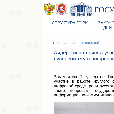
СТРУКТУРА ГС РК
ЗАКОН
ДЕЯ
Руководство ГС РК
Законоп
Главная
Лента новостей
Президиум ГС РК
Бюджет 
Айдер Типпа принял уча
Депутатский корпус
Законы
суверенитету в цифрово
Комитеты ГС РК
Антикор
Депутатские фракции ГС РК
Независ
Заместитель Председателя Го
Аппарат ГС РК
Информ
участие в работе круглого 
цифровой среде, роли русског
Советники Председателя ГС РК
Схема за
также вопросам государст
информационно-коммуникацион
Управление делами ГС РК
Статисти
Поиск депутата по округу