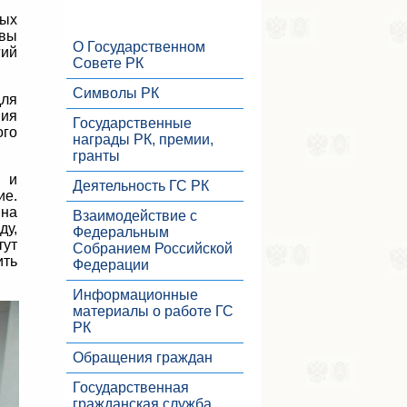
ных
овы
О Государственном
ий
Совете РК
Символы РК
для
ния
Государственные
го
награды РК, премии,
гранты
и и
Деятельность ГС РК
ие.
 на
Взаимодействие с
ду,
Федеральным
тут
Собранием Российской
ить
Федерации
Информационные
материалы о работе ГС
РК
Обращения граждан
Государственная
гражданская служба