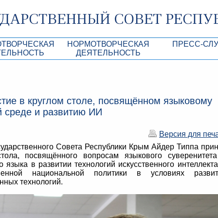
ОТВОРЧЕСКАЯ
НОРМОТВОРЧЕСКАЯ
ПРЕСС-СЛ
ТЕЛЬНОСТЬ
ДЕЯТЕЛЬНОСТЬ
роекты
Нормативные правовые и иные акты ГС 
Анонсы
Республики Крым
Повестки дня
Лента новостей
стие в круглом столе, посвящённом языковому
Aкты Президиума ГС РК
Фотогалерея
й среде и развитию ИИ
рупционная экспертиза
Проекты нормативных правовых и иных а
Аккредитация 
РК
Версия для печ
имая антикоррупционная экспертиза
Контакты пресс
сударственного Совета Республики Крым Айдер Типпа при
ация
стола, посвящённого вопросам языкового суверенитет
о языка в развитии технологий искусственного интеллекта
конодательного процесса в РК
венной национальной политики в условиях развит
ных технологий.
ка законотворчества