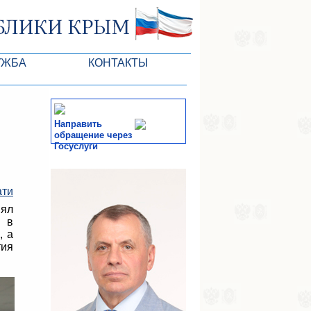
УЖБА
КОНТАКТЫ
РК
Направить
обращение через
Госуслуги
ктов ГС
СМИ
ати
-службы
нял
а в
, а
ия