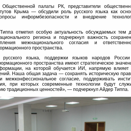
 Общественной палаты РК, представители обществен
итутов Крыма — обсудили роль русского языка как осн
опросы информбезопасности и внедрение технолог
Типпа отметил особую актуальность обсуждаемых тем 
ационального региона и подчеркнул важность сохране
епления межнационального согласия и ответственно
рмационного пространства.
 русского языка, поддержки языков народов Росси
ормационного пространства имеют стратегическое значен
нформации, на которой обучается ИИ, напрямую влияет
ений. Наша общая задача — сохранять историческую прав
и межконфессиональное согласие, поддерживать инсти
ия, при которых современные технологии будут служ
ию традиционных ценностей», — подчеркнул Айдер Типпа.