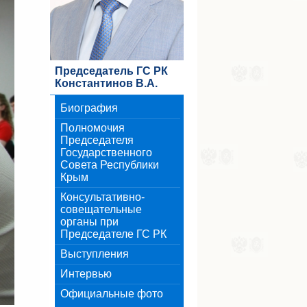
Председатель ГС РК
Константинов В.А.
Биография
Полномочия
Председателя
Государственного
Совета Республики
Крым
Консультативно-
совещательные
органы при
Председателе ГС РК
Выступления
Интервью
Официальные фото