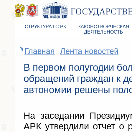
СТРУКТУРА ГС РК
ЗАКОНОТВОРЧЕСКАЯ
ДЕЯТЕЛЬНОСТЬ
Руководство ГС РК
Законопроекты
Главная
Лента новостей
Президиум ГС РК
Бюджет Республики Кры
Депутатский корпус
Законы
В первом полугодии бо
Комитеты ГС РК
Антикоррупционная эксп
обращений граждан к д
Депутатские фракции ГС РК
Независимая антикорруп
автономии решены пол
Аппарат ГС РК
Информация
Советники Председателя ГС РК
Схема законодательного
На заседании Президиу
Управление делами ГС РК
Статистика законотворч
АРК утвердили отчет о 
Поиск депутата по округу