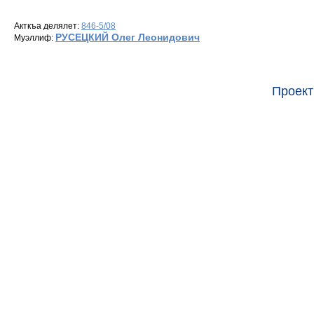
Акткъа делялет:
846-5/08
РУСЕЦКИЙ Олег Леонидович
Муэллиф:
Проект