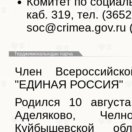
Комитет по социал
каб. 319, тел. (3652
soc@crimea.gov.ru 
Терджимеиалындан парча
Член Всероссийско
"ЕДИНАЯ РОССИЯ"
Родился 10 августа
Аделяково, Челно
Куйбышевской об