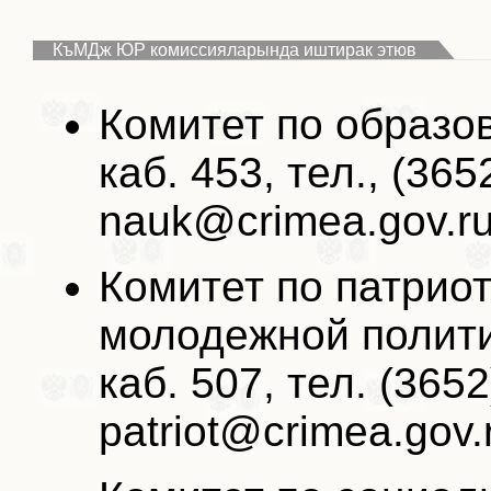
КъМДж ЮР комиссияларында иштирак этюв
Комитет по образо
каб. 453, тел., (365
nauk@crimea.gov.ru
Комитет по патрио
молодежной полит
каб. 507, тел. (3652
patriot@crimea.gov.