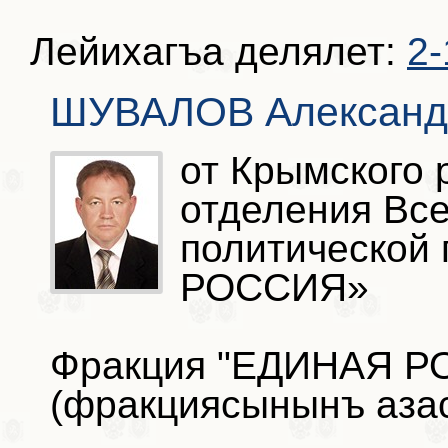
Лейихагъа делялет:
2-
ШУВАЛОВ Александ
от Крымского 
отделения Вс
политической
РОССИЯ»
Фракция "ЕДИНАЯ РО
(фракциясынынъ аза