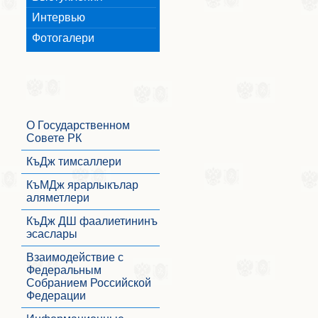
Интервью
Фотогалери
О Государственном
Совете РК
КъДж тимсаллери
КъМДж ярарлыкълар
аляметлери
КъДж ДШ фаалиетининъ
эсаслары
Взаимодействие с
Федеральным
Собранием Российской
Федерации