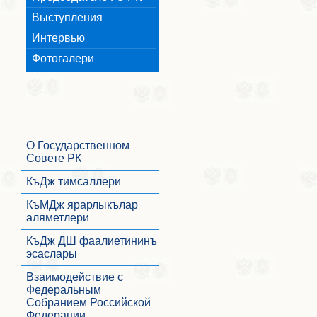
Выступления
Интервью
Фотогалери
О Государственном
Совете РК
КъДж тимсаллери
КъМДж ярарлыкълар
аляметлери
КъДж ДШ фаалиетининъ
эсаслары
Взаимодействие с
Федеральным
Собранием Российской
Федерации