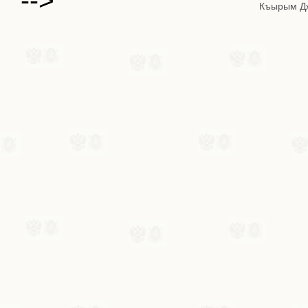
-->
Къырым Д