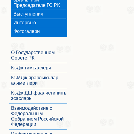
Председателе ГС РК
Выступления
Интервью
Фотогалери
О Государственном
Совете РК
КъДж тимсаллери
КъМДж ярарлыкълар
аляметлери
КъДж ДШ фаалиетининъ
эсаслары
Взаимодействие с
Федеральным
Собранием Российской
Федерации