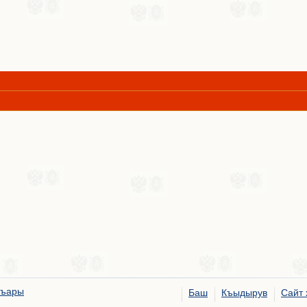
ъары
Баш
Къыдырув
Сайт 