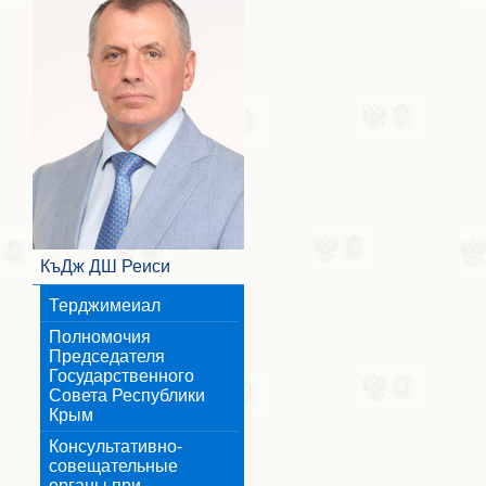
КъДж ДШ Реиси
Терджимеиал
Полномочия
Председателя
Государственного
Совета Республики
Крым
Консультативно-
совещательные
органы при