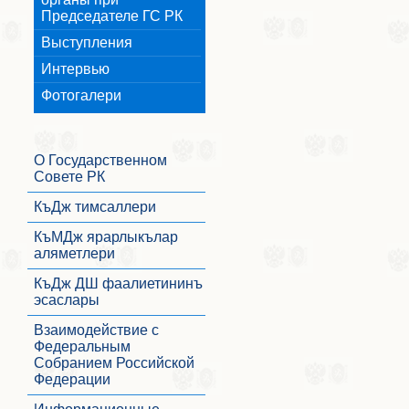
Председателе ГС РК
Выступления
Интервью
Фотогалери
О Государственном
Совете РК
КъДж тимсаллери
КъМДж ярарлыкълар
аляметлери
КъДж ДШ фаалиетининъ
эсаслары
Взаимодействие с
Федеральным
Собранием Российской
Федерации