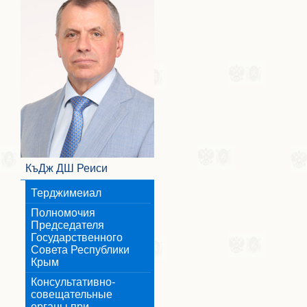
КъДж ДШ Реиси
Терджимеиал
Полномочия
Председателя
Государственного
Совета Республики
Крым
Консультативно-
совещательные
органы при