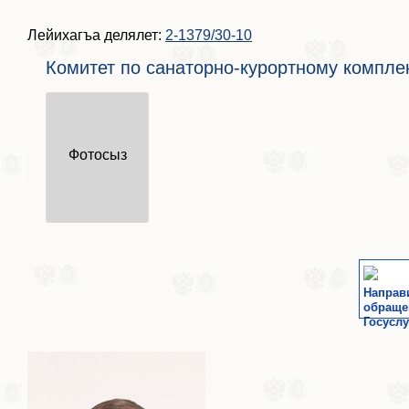
Лейихагъа делялет:
2-1379/30-10
Комитет по санаторно-курортному комплек
Фотосыз
Направ
обраще
Госуслу