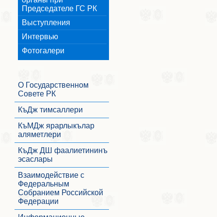
Председателе ГС РК
Выступления
Интервью
Фотогалери
О Государственном
Совете РК
КъДж тимсаллери
КъМДж ярарлыкълар
аляметлери
КъДж ДШ фаалиетининъ
эсаслары
Взаимодействие с
Федеральным
Собранием Российской
Федерации