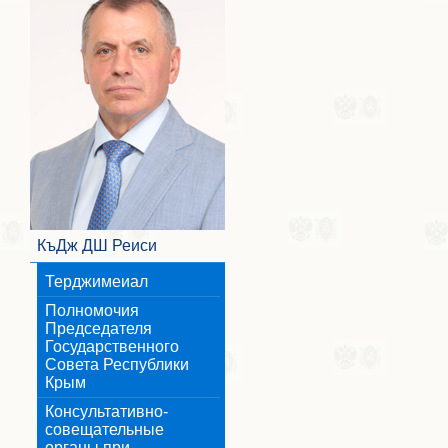
КъДж ДШ Реиси
Терджимеиал
Полномочия
Председателя
Государственного
Совета Республики
Крым
Консультативно-
совещательные
органы при