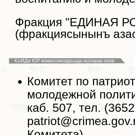
Фракция "ЕДИНАЯ РО
(фракциясынынъ аза
КъМДж ЮР комиссияларында иштирак этюв
Комитет по патрио
молодежной полит
каб. 507, тел. (3652
patriot@crimea.gov
Комитета)