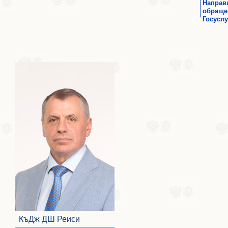
Направ
обраще
Госуслу
КъДж ДШ Реиси