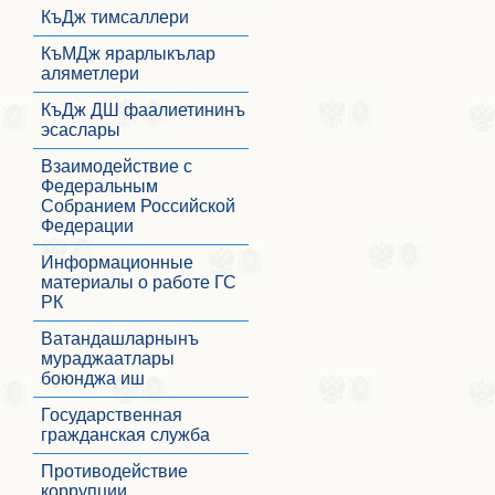
КъДж тимсаллери
КъМДж ярарлыкълар
аляметлери
КъДж ДШ фаалиетининъ
эсаслары
Взаимодействие с
Федеральным
Собранием Российской
Федерации
Информационные
материалы о работе ГС
РК
Ватандашларнынъ
мураджаатлары
боюнджа иш
Государственная
гражданская служба
Противодействие
коррупции