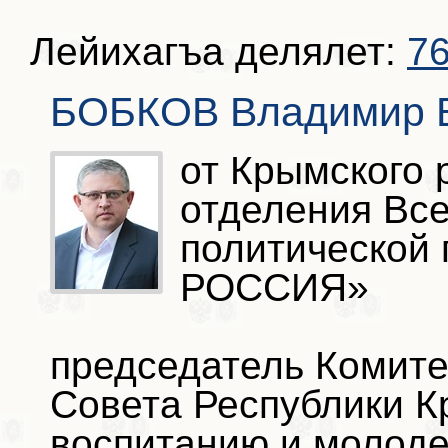
Лейихагъа делялет:
76
БОБКОВ Владимир 
от Крымского 
отделения Вс
политической
РОССИЯ»
председатель Комите
Совета Республики К
воспитанию и молоде