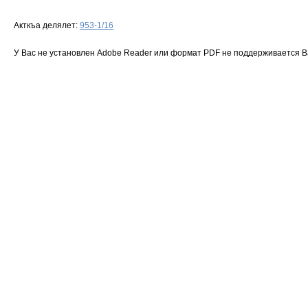
Акткъа делялет:
953-1/16
У Вас не установлен Adobe Reader или формат PDF не поддерживается 