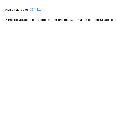
Акткъа делялет:
354-1/14
У Вас не установлен Adobe Reader или формат PDF не поддерживается 