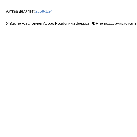
Акткъа делялет:
2158-2/24
У Вас не установлен Adobe Reader или формат PDF не поддерживается 