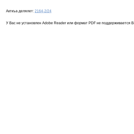
Акткъа делялет:
2164-2/24
У Вас не установлен Adobe Reader или формат PDF не поддерживается 