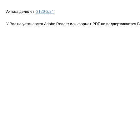
Акткъа делялет:
2120-2/24
У Вас не установлен Adobe Reader или формат PDF не поддерживается 