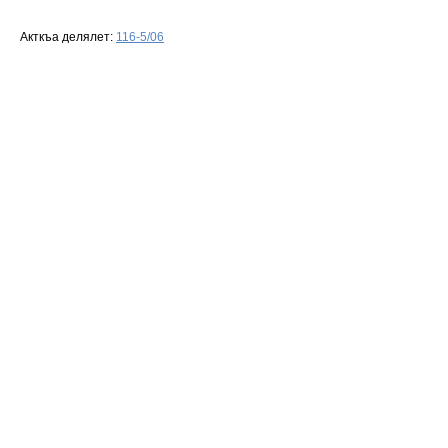
Акткъа делялет:
116-5/06