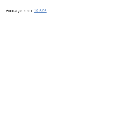
Акткъа делялет:
19-5/06