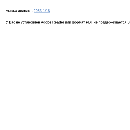
Акткъа делялет:
2083-1/18
У Вас не установлен Adobe Reader или формат PDF не поддерживается 