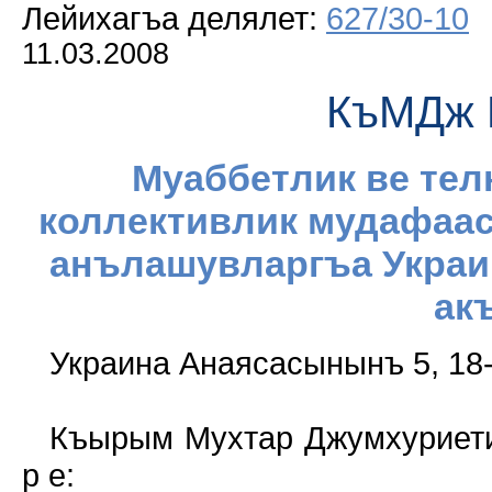
Лейихагъа делялет:
627/30-10
11.03.2008
КъМДж 
Муаббетлик ве тел
коллективлик мудафаа
анълашувларгъа Укра
ак
Украина Анаясасынынъ 5, 1
Къырым Мухтар Джумхуриети
р е: