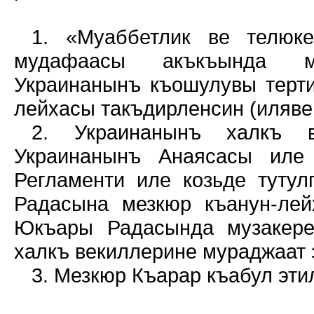
1. «Муаббетлик ве телюкес
мудафаасы акъкъында м
Украинанынъ къошулувы терт
лейхасы такъдирленсин (иляве
2. Украинанынъ халкъ в
Украинанынъ Анаясасы иле
Регламенти иле козьде туту
Радасына мезкюр къанун-лей
Юкъары Радасында музакере
халкъ векиллерине мураджаат 
3. Мезкюр Къарар къабул эти