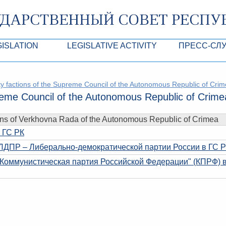
GISLATION
LEGISLATIVE ACTIVITY
ПРЕСС-СЛ
роекты
Normative legal and other acts of SC of the
Анонсы
y factions of the Supreme Council of the Autonomous Republic of Cri
Республики Крым
Agendas
Лента новостей
reme Council of the Autonomous Republic of Crime
Acts of Presidium of SC of the ARC
Фотогалерея
ons of Verkhovna Rada of the Autonomous Republic of Crimea
рупционная экспертиза
Drafts of normative legal acts and other acts 
Аккредитация 
ARC
 ГС РК
имая антикоррупционная экспертиза
Контакты пресс
ЛДПР – Либерально-демократической партии России в ГС 
ация
"Коммунистическая партия Российской Федерации" (КПРФ) 
конодательного процесса в РК
ка законотворчества