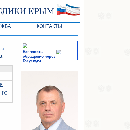
УЖБА
КОНТАКТЫ
 ARC
mea
Направить
a
обращение через
Госуслуги
of the VR
СМИ
-службы
РК
в ГС