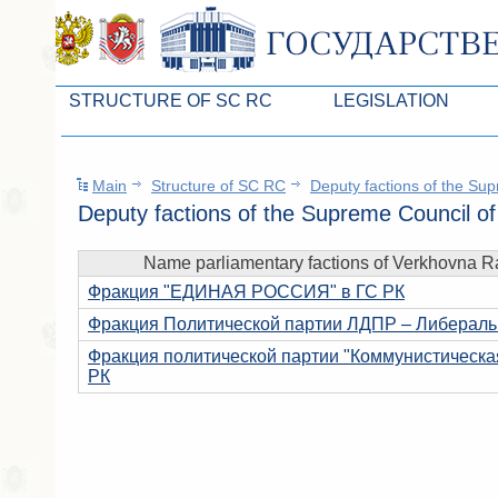
STRUCTURE OF SC RC
LEGISLATION
Leaders of SC ARC
Законопроекты
Main
Structure of SC RC
Deputy factions of the Su
Presidium of SC ARC
Бюджет Республики Кры
Deputy factions of the Supreme Council o
Deputies of SC ARC
Законы
Name parliamentary factions of Verkhovna R
Permanent commissions of SC ARC
Антикоррупционная эксп
Фракция "ЕДИНАЯ РОССИЯ" в ГС РК
Deputy factions of SC ARC
Независимая антикорруп
Фракция Политической партии ЛДПР – Либеральн
Apparatus of SC of the ARC
Информация
Фракция политической партии "Коммунистическа
РК
Советники Председателя ГС РК
Схема законодательного
Управление делами ГС РК
Статистика законотворч
Поиск депутата по округу