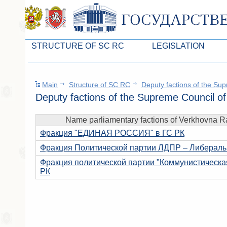
STRUCTURE OF SC RC
LEGISLATION
Leaders of SC ARC
Законопроекты
Main
Structure of SC RC
Deputy factions of the Su
Presidium of SC ARC
Бюджет Республики Кры
Deputy factions of the Supreme Council o
Deputies of SC ARC
Законы
Name parliamentary factions of Verkhovna R
Permanent commissions of SC ARC
Антикоррупционная эксп
Фракция "ЕДИНАЯ РОССИЯ" в ГС РК
Deputy factions of SC ARC
Независимая антикорруп
Фракция Политической партии ЛДПР – Либеральн
Apparatus of SC of the ARC
Информация
Фракция политической партии "Коммунистическа
РК
Советники Председателя ГС РК
Схема законодательного
Управление делами ГС РК
Статистика законотворч
Поиск депутата по округу