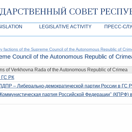
GISLATION
LEGISLATIVE ACTIVITY
ПРЕСС-СЛ
роекты
Normative legal and other acts of SC of the
Анонсы
y factions of the Supreme Council of the Autonomous Republic of Cri
Республики Крым
Agendas
Лента новостей
reme Council of the Autonomous Republic of Crime
Acts of Presidium of SC of the ARC
Фотогалерея
ons of Verkhovna Rada of the Autonomous Republic of Crimea
рупционная экспертиза
Drafts of normative legal acts and other acts 
Аккредитация 
ARC
 ГС РК
имая антикоррупционная экспертиза
Контакты пресс
ЛДПР – Либерально-демократической партии России в ГС 
ация
"Коммунистическая партия Российской Федерации" (КПРФ) 
конодательного процесса в РК
ка законотворчества