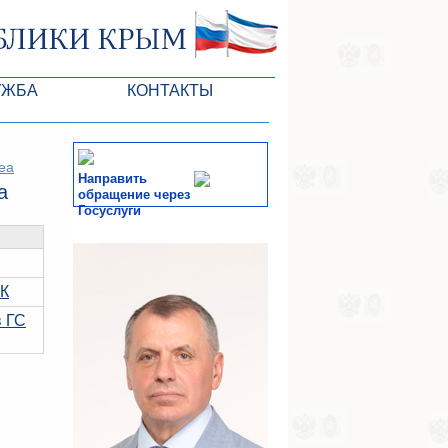
УЖБА
КОНТАКТЫ
 ARC
mea
Направить
a
обращение через
Госуслуги
of the VR
СМИ
-службы
РК
в ГС