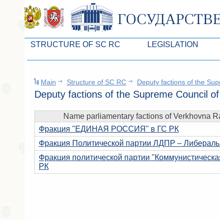
STRUCTURE OF SC RC
LEGISLATION
Leaders of SC ARC
Законопроекты
Main
Structure of SC RC
Deputy factions of the Su
Presidium of SC ARC
Бюджет Республики Кры
Deputy factions of the Supreme Council o
Deputies of SC ARC
Законы
Name parliamentary factions of Verkhovna R
Permanent commissions of SC ARC
Антикоррупционная эксп
Фракция "ЕДИНАЯ РОССИЯ" в ГС РК
Deputy factions of SC ARC
Независимая антикорруп
Фракция Политической партии ЛДПР – Либеральн
Apparatus of SC of the ARC
Информация
Фракция политической партии "Коммунистическа
РК
Советники Председателя ГС РК
Схема законодательного
Управление делами ГС РК
Статистика законотворч
Поиск депутата по округу