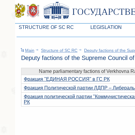
STRUCTURE OF SC RC
LEGISLATION
Leaders of SC ARC
Законопроекты
Main
Structure of SC RC
Deputy factions of the Su
Presidium of SC ARC
Бюджет Республики Кры
Deputy factions of the Supreme Council o
Deputies of SC ARC
Законы
Name parliamentary factions of Verkhovna R
Permanent commissions of SC ARC
Антикоррупционная эксп
Фракция "ЕДИНАЯ РОССИЯ" в ГС РК
Deputy factions of SC ARC
Независимая антикорруп
Фракция Политической партии ЛДПР – Либеральн
Apparatus of SC of the ARC
Информация
Фракция политической партии "Коммунистическа
РК
Советники Председателя ГС РК
Схема законодательного
Управление делами ГС РК
Статистика законотворч
Поиск депутата по округу