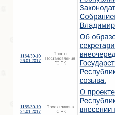
Законода
Собрание
Владимир
Об образ
секретари
внеочеред
Проект
1164/30-10
Постановления
26.01.2017
Государст
ГС РК
Республи
созыва.
О проекте
Республи
1159/30-10
Проект закона
внесении 
24.01.2017
ГС РК