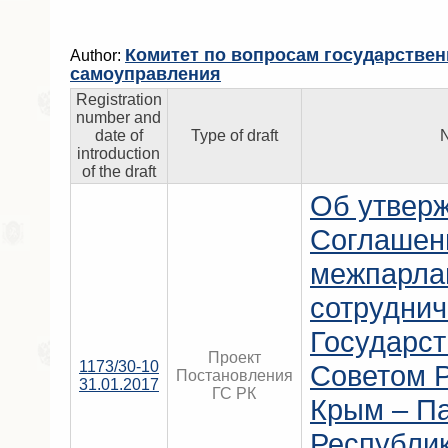
Комитет по вопросам государствен
Author:
самоуправления
Registration
number and
date of
Type of draft
N
introduction
of the draft
Об утвер
Соглашен
межпарла
сотрудни
Государс
Проект
1173/30-10
Советом 
Постановления
31.01.2017
ГС РК
Крым – П
Республи