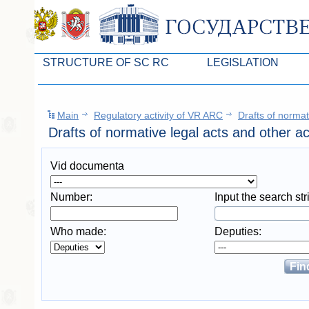
STRUCTURE OF SC RC
LEGISLATION
Leaders of SC ARC
Законопроекты
Main
Regulatory activity of VR ARC
Drafts of normat
Presidium of SC ARC
Бюджет Республики Кры
Drafts of normative legal acts and other a
Deputies of SC ARC
Законы
Vid documenta
Permanent commissions of SC ARC
Антикоррупционная эксп
Deputy factions of SC ARC
Независимая антикорруп
Number:
Input the search stri
Apparatus of SC of the ARC
Информация
Who made:
Deputies:
Советники Председателя ГС РК
Схема законодательного
Управление делами ГС РК
Статистика законотворч
Поиск депутата по округу