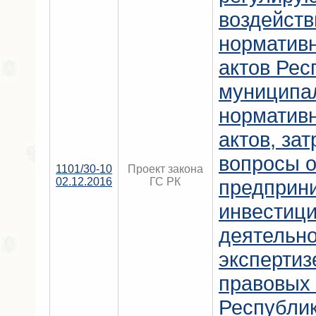
воздейств
норматив
актов Рес
муниципа
норматив
актов, за
вопросы 
1101/30-10
Проект закона
02.12.2016
ГС РК
предприн
инвестиц
деятельно
экспертиз
правовых 
Республи