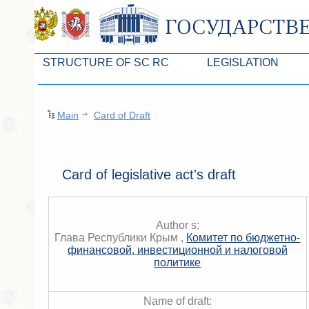
STRUCTURE OF SC RC
LEGISLATION
Leaders of SC ARC
Законопроекты
Main
Card of Draft
Presidium of SC ARC
Бюджет Республики Кры
Deputies of SC ARC
Законы
Permanent commissions of SC ARC
Антикоррупционная эксп
Card of legislative act's draft
Deputy factions of SC ARC
Независимая антикорруп
Apparatus of SC of the ARC
Информация
Author s:
Глава Республики Крым ,
Комитет по бюджетно-
Советники Председателя ГС РК
Схема законодательного
финансовой, инвестиционной и налоговой
политике
Управление делами ГС РК
Статистика законотворч
Поиск депутата по округу
Name of draft: