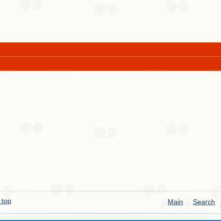
 top
Main
Search