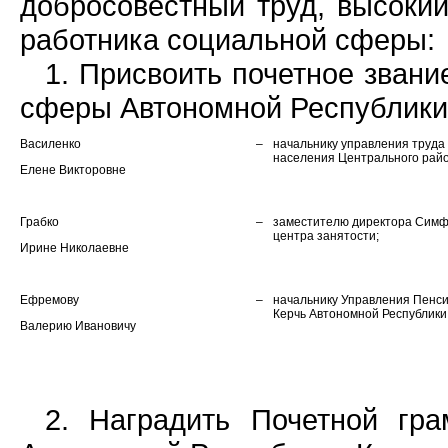
добросовестный труд, высоки
работника социальной сферы:
1. Присвоить почетное зван
сферы Автономной Республики
Василенко
–
начальнику управления труда
населения Центрального райо
Елене Викторовне
Грабко
–
заместителю директора Симфе
центра занятости;
Ирине Николаевне
Ефремову
–
начальнику Управления Пенси
Керчь Автономной Республики
Валерию Ивановичу
2. Наградить Почетной гр