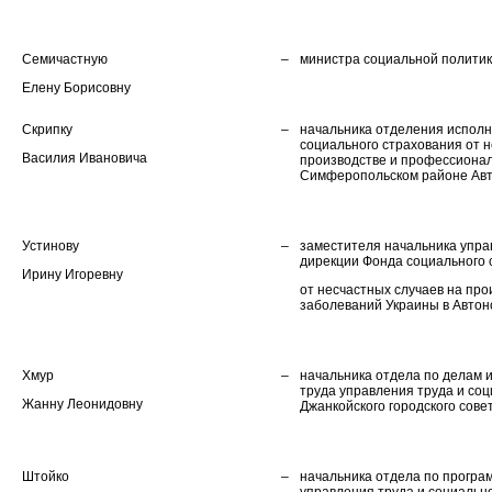
Семичастную
–
министра социальной политик
Елену Борисовну
Скрипку
–
начальника отделения испол
социального страхования от н
Василия Ивановича
производстве и профессиона
Симферопольском районе Авт
Устинову
–
заместителя начальника упр
дирекции Фонда социального 
Ирину Игоревну
от несчастных случаев на пр
заболеваний Украины в Автон
Хмур
–
начальника отдела по делам 
труда управления труда и со
Жанну Леонидовну
Джанкойского городского совет
Штойко
–
начальника отдела по прогр