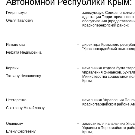
Автономной Республики Крым:
Гмирянскую
–
заведующую Совхозненским о
адаптации Территориального 
Ольгу Павловну
обслуживания (предоставлени
Красноперекопский район;
Измаилова
–
директора Крымского республ
"Красногвардейский психоневр
Рефата Недимовича
Корпич
–
начальника отдела бухгалтерс
управления финансов, бухгалт
Татьяну Николаевну
Министерства социальной пол
Крым;
Нестеренко
–
начальника Управления Пенс
Красногвардейском районе Ав
Светлану Михайловну
Одинцову
–
заместителя начальника Упр
Украины в Первомайском рай
Елену Сергеевну
Крым;