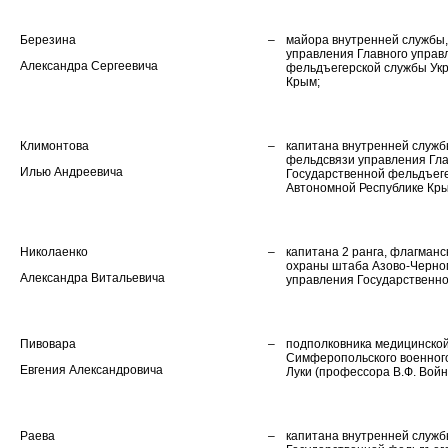
Березина
–
майора внутренней службы,
управления Главного управ
Александра Сергеевича
фельдъегерской службы Укр
Крым;
Климонтова
–
капитана внутренней служб
фельдсвязи управления Гла
Илью Андреевича
Государственной фельдъеге
Автономной Республике Кр
Николаенко
–
капитана 2 ранга, флагман
охраны штаба Азово-Черном
Александра Витальевича
управления Государственно
Пивовара
–
подполковника медицинской
Симферопольского военног
Евгения Александровича
Луки (профессора В.Ф. Войн
Раева
–
капитана внутренней служб