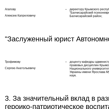
Агапову
–
директору Крымского респу
"Бахчисарайский психоневр
Алексею Капреловичу
Бахчисарайский район;
"Заслуженный юрист Автономн
Трофимову
–
доценту кафедры администр
правовых дисциплин Крымск
Сергею Анатольевичу
Национального университе
Украины имени Ярослава Му
наук.
3. За значительный вклад в ра
героико-патриотическое воспи