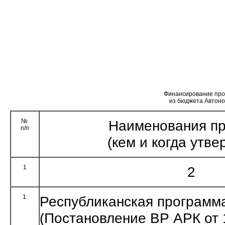
Финансирование про
из бюджета Автоно
№
Наименования п
п/п
(кем и когда утв
1
2
1.
Республиканская программа
(Постановление ВР АРК от 