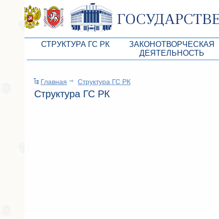
СТРУКТУРА ГС РК
ЗАКОНОТВОРЧЕСКАЯ
ДЕЯТЕЛЬНОСТЬ
Руководство ГС РК
Законопроекты
Главная
Структура ГС РК
Президиум ГС РК
Бюджет Республики Кры
Структура ГС РК
Депутатский корпус
Законы
Комитеты ГС РК
Антикоррупционная эксп
Депутатские фракции ГС РК
Независимая антикорруп
Аппарат ГС РК
Информация
Советники Председателя ГС РК
Схема законодательного
Управление делами ГС РК
Статистика законотворч
Поиск депутата по округу